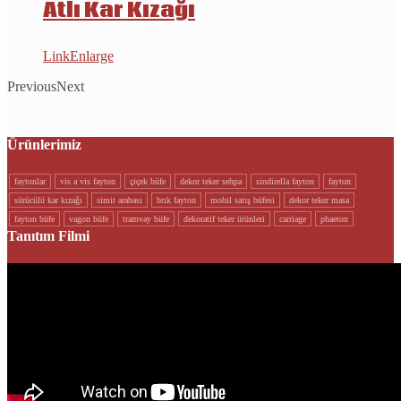
Atlı Kar Kızağı
Link
Enlarge
Previous
Next
Ürünlerimiz
faytonlar
vi̇s a vi̇s fayton
çi̇çek büfe
dekor teker sehpa
si̇ndi̇rella fayton
fayton
sürücülü kar kizaği
si̇mi̇t arabasi
brik fayton
mobi̇l satiş büfesi̇
dekor teker masa
fayton büfe
vagon büfe
tramvay büfe
dekorati̇f teker ürünleri
carriage
phaeton
Tanıtım Filmi