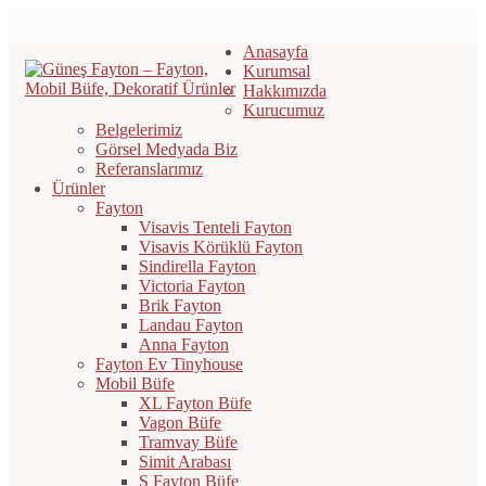
Anasayfa
Kurumsal
Hakkımızda
Kurucumuz
Belgelerimiz
Görsel Medyada Biz
Referanslarımız
Ürünler
Fayton
Visavis Tenteli Fayton
Visavis Körüklü Fayton
Sindirella Fayton
Victoria Fayton
Brik Fayton
Landau Fayton
Anna Fayton
Fayton Ev Tinyhouse
Mobil Büfe
XL Fayton Büfe
Vagon Büfe
Tramvay Büfe
Simit Arabası
S Fayton Büfe