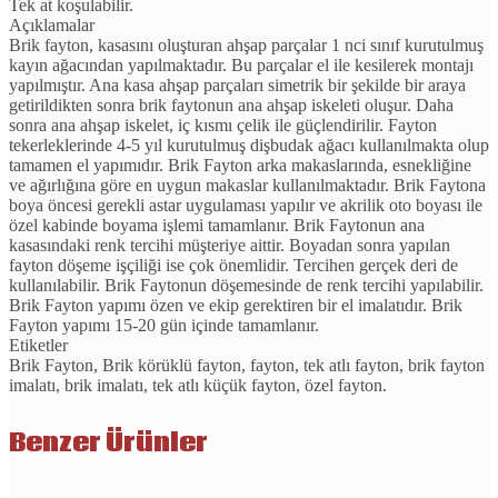
Tek at koşulabilir.
Açıklamalar
Brik fayton, kasasını oluşturan ahşap parçalar 1 nci sınıf kurutulmuş
kayın ağacından yapılmaktadır. Bu parçalar el ile kesilerek montajı
yapılmıştır. Ana kasa ahşap parçaları simetrik bir şekilde bir araya
getirildikten sonra brik faytonun ana ahşap iskeleti oluşur. Daha
sonra ana ahşap iskelet, iç kısmı çelik ile güçlendirilir. Fayton
tekerleklerinde 4-5 yıl kurutulmuş dişbudak ağacı kullanılmakta olup
tamamen el yapımıdır. Brik Fayton arka makaslarında, esnekliğine
ve ağırlığına göre en uygun makaslar kullanılmaktadır. Brik Faytona
boya öncesi gerekli astar uygulaması yapılır ve akrilik oto boyası ile
özel kabinde boyama işlemi tamamlanır. Brik Faytonun ana
kasasındaki renk tercihi müşteriye aittir. Boyadan sonra yapılan
fayton döşeme işçiliği ise çok önemlidir. Tercihen gerçek deri de
kullanılabilir. Brik Faytonun döşemesinde de renk tercihi yapılabilir.
Brik Fayton yapımı özen ve ekip gerektiren bir el imalatıdır. Brik
Fayton yapımı 15-20 gün içinde tamamlanır.
Etiketler
Brik Fayton, Brik körüklü fayton, fayton, tek atlı fayton, brik fayton
imalatı, brik imalatı, tek atlı küçük fayton, özel fayton.
Benzer Ürünler