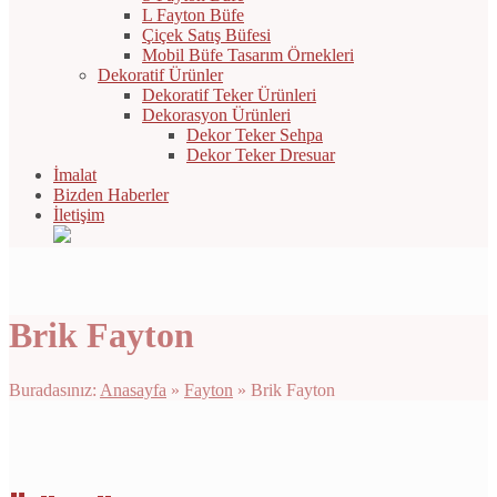
L Fayton Büfe
Çiçek Satış Büfesi
Mobil Büfe Tasarım Örnekleri
Dekoratif Ürünler
Dekoratif Teker Ürünleri
Dekorasyon Ürünleri
Dekor Teker Sehpa
Dekor Teker Dresuar
İmalat
Bizden Haberler
İletişim
Brik Fayton
Buradasınız:
Anasayfa
»
Fayton
»
Brik Fayton