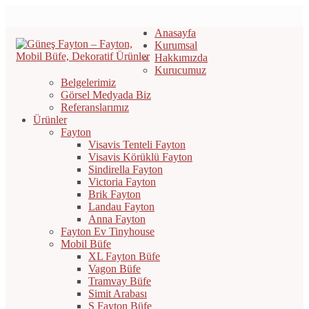
Anasayfa
Kurumsal
Hakkımızda
Kurucumuz
Belgelerimiz
Görsel Medyada Biz
Referanslarımız
Ürünler
Fayton
Visavis Tenteli Fayton
Visavis Körüklü Fayton
Sindirella Fayton
Victoria Fayton
Brik Fayton
Landau Fayton
Anna Fayton
Fayton Ev Tinyhouse
Mobil Büfe
XL Fayton Büfe
Vagon Büfe
Tramvay Büfe
Simit Arabası
S Fayton Büfe