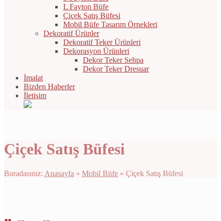
L Fayton Büfe
Çiçek Satış Büfesi
Mobil Büfe Tasarım Örnekleri
Dekoratif Ürünler
Dekoratif Teker Ürünleri
Dekorasyon Ürünleri
Dekor Teker Sehpa
Dekor Teker Dresuar
İmalat
Bizden Haberler
İletişim
Çiçek Satış Büfesi
Buradasınız:
Anasayfa
»
Mobil Büfe
»
Çiçek Satış Büfesi