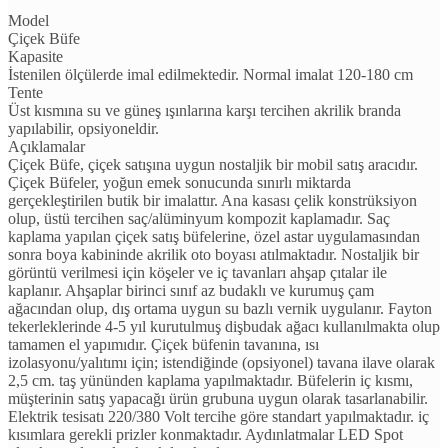
Model
Çiçek Büfe
Kapasite
İstenilen ölçülerde imal edilmektedir. Normal imalat 120-180 cm
Tente
Üst kısmına su ve güneş ışınlarına karşı tercihen akrilik branda
yapılabilir, opsiyoneldir.
Açıklamalar
Çiçek Büfe, çiçek satışına uygun nostaljik bir mobil satış aracıdır.
Çiçek Büfeler, yoğun emek sonucunda sınırlı miktarda
gerçekleştirilen butik bir imalattır. Ana kasası çelik konstrüksiyon
olup, üstü tercihen saç/alüminyum kompozit kaplamadır. Saç
kaplama yapılan çiçek satış büfelerine, özel astar uygulamasından
sonra boya kabininde akrilik oto boyası atılmaktadır. Nostaljik bir
görüntü verilmesi için köşeler ve iç tavanları ahşap çıtalar ile
kaplanır. Ahşaplar birinci sınıf az budaklı ve kurumuş çam
ağacından olup, dış ortama uygun su bazlı vernik uygulanır. Fayton
tekerleklerinde 4-5 yıl kurutulmuş dişbudak ağacı kullanılmakta olup
tamamen el yapımıdır. Çiçek büfenin tavanına, ısı
izolasyonu/yalıtımı için; istendiğinde (opsiyonel) tavana ilave olarak
2,5 cm. taş yününden kaplama yapılmaktadır. Büfelerin iç kısmı,
müşterinin satış yapacağı ürün grubuna uygun olarak tasarlanabilir.
Elektrik tesisatı 220/380 Volt tercihe göre standart yapılmaktadır. iç
kısımlara gerekli prizler konmaktadır. Aydınlatmalar LED Spot