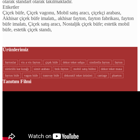
olarak standart olarak takılmaktadır.
Etiketler
Çiçek büfe, Çiçek vagonu, Mobil satış aracı, çiçekçi arabası,
Akhisar çiçek büfe imalatı,, akhisar fayton, fayton fabrikası, fayton
büfe imalatı, Çiçek satış aracı, Nostaljik çiçek büfe; estetik mobil
büfe, estetik çiçek standı,
Ürünlerimiz
faytonlar
vi̇s a vi̇s fayton
çi̇çek büfe
dekor teker sehpa
si̇ndi̇rella fayton
fayton
sürücülü kar kizaği
si̇mi̇t arabasi
brik fayton
mobi̇l satiş büfesi̇
dekor teker masa
fayton büfe
vagon büfe
tramvay büfe
dekorati̇f teker ürünleri
carriage
phaeton
Tanıtım Filmi