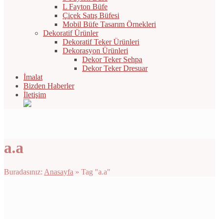
L Fayton Büfe
Çiçek Satış Büfesi
Mobil Büfe Tasarım Örnekleri
Dekoratif Ürünler
Dekoratif Teker Ürünleri
Dekorasyon Ürünleri
Dekor Teker Sehpa
Dekor Teker Dresuar
İmalat
Bizden Haberler
İletişim
a.a
Buradasınız:
Anasayfa
»
Tag "a.a"