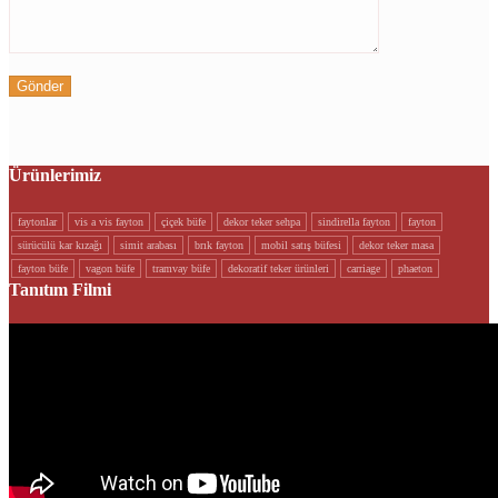
Ürünlerimiz
faytonlar
vi̇s a vi̇s fayton
çi̇çek büfe
dekor teker sehpa
si̇ndi̇rella fayton
fayton
sürücülü kar kizaği
si̇mi̇t arabasi
brik fayton
mobi̇l satiş büfesi̇
dekor teker masa
fayton büfe
vagon büfe
tramvay büfe
dekorati̇f teker ürünleri
carriage
phaeton
Tanıtım Filmi