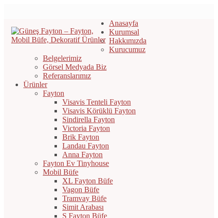
Anasayfa
Kurumsal
Hakkımızda
Kurucumuz
Belgelerimiz
Görsel Medyada Biz
Referanslarımız
Ürünler
Fayton
Visavis Tenteli Fayton
Visavis Körüklü Fayton
Sindirella Fayton
Victoria Fayton
Brik Fayton
Landau Fayton
Anna Fayton
Fayton Ev Tinyhouse
Mobil Büfe
XL Fayton Büfe
Vagon Büfe
Tramvay Büfe
Simit Arabası
S Fayton Büfe