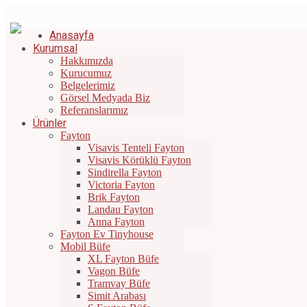
Bizi Arayın: +90 532 671 44 42
|
info@gunesfayton.com.tr
Anasayfa
Kurumsal
Hakkımızda
Kurucumuz
Belgelerimiz
Görsel Medyada Biz
Referanslarımız
Ürünler
Fayton
Visavis Tenteli Fayton
Visavis Körüklü Fayton
Sindirella Fayton
Victoria Fayton
Brik Fayton
Landau Fayton
Anna Fayton
Fayton Ev Tinyhouse
Mobil Büfe
XL Fayton Büfe
Vagon Büfe
Tramvay Büfe
Simit Arabası