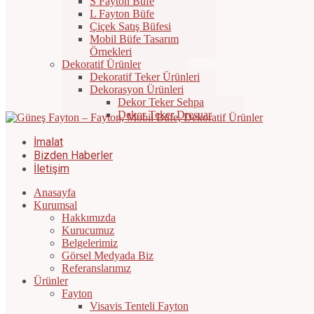
S Fayton Büfe
L Fayton Büfe
Çiçek Satış Büfesi
Mobil Büfe Tasarım
Örnekleri
Dekoratif Ürünler
Dekoratif Teker Ürünleri
Dekorasyon Ürünleri
Dekor Teker Sehpa
Dekor Teker Dresuar
İmalat
Bizden Haberler
İletişim
Anasayfa
Kurumsal
Hakkımızda
Kurucumuz
Belgelerimiz
Görsel Medyada Biz
Referanslarımız
Ürünler
Fayton
Visavis Tenteli Fayton