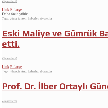
Ziyaretler
0
Link
Enlarge
Daha fazla yükle...
Tags:
güneş fayton
,
haberler
,
ziyaretler
Eski Maliye ve Gümrük B
etti.
Ziyaretler
0
Link
Enlarge
Tags:
güneş fayton
,
haberler
,
ziyaretler
Prof. Dr. İlber Ortaylı Gü
Ziyaretler
0