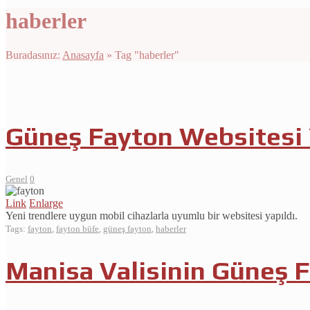
haberler
Buradasınız:
Anasayfa
»
Tag "haberler"
Güneş Fayton Websitesi 
Genel
0
Link
Enlarge
Yeni trendlere uygun mobil cihazlarla uyumlu bir websitesi yapıldı.
Tags:
fayton
,
fayton büfe
,
güneş fayton
,
haberler
Manisa Valisinin Güneş F