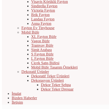
Visavis Körüklü Fayton
Sindirella Fayton
Victoria Fayton
Brik Fayton
Landau Fayton
Anna Fayton
Fayton Ev Tinyhouse
Mobil Büfe
XL Fayton Büfe
Vagon Büfe
Tramvay Büfe
Simit Arabası
S Fayton Büfe
L Fayton Büfe
Çiçek Satış Büfesi
Mobil Büfe Tasarım Örnekleri
Dekoratif Ürünler
Dekoratif Teker Ürünleri
Dekorasyon Ürünleri
Dekor Teker Sehpa
Dekor Teker Dresuar
İmalat
Bizden Haberler
İletişim