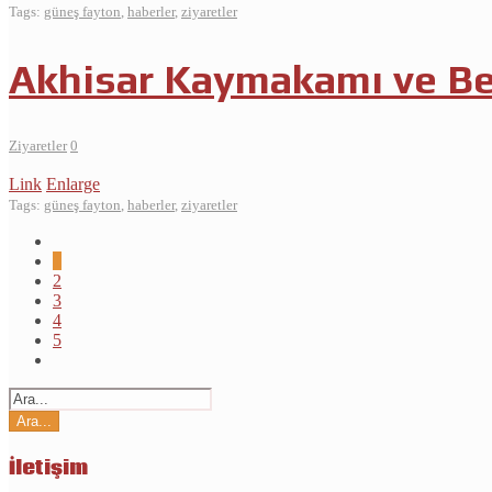
Tags:
güneş fayton
,
haberler
,
ziyaretler
Akhisar Kaymakamı ve Bel
Ziyaretler
0
Link
Enlarge
Tags:
güneş fayton
,
haberler
,
ziyaretler
1
2
3
4
5
İletişim