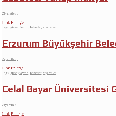
Ziyaretler
0
Link
Enlarge
Tags:
güneş fayton
,
haberler
,
ziyaretler
Erzurum Büyükşehir Beled
Ziyaretler
0
Link
Enlarge
Tags:
güneş fayton
,
haberler
,
ziyaretler
Celal Bayar Üniversitesi
Ziyaretler
0
Link
Enlarge