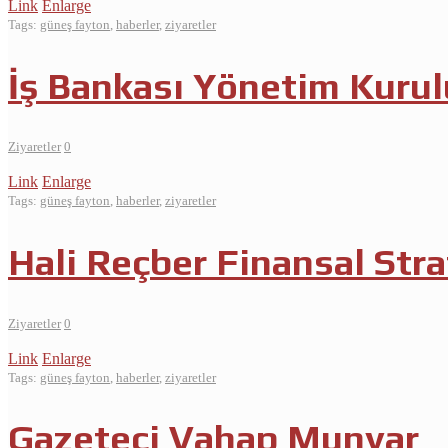
Link
Enlarge
Tags:
güneş fayton
,
haberler
,
ziyaretler
İş Bankası Yönetim Kurul
Ziyaretler
0
Link
Enlarge
Tags:
güneş fayton
,
haberler
,
ziyaretler
Hali Reçber Finansal Stra
Ziyaretler
0
Link
Enlarge
Tags:
güneş fayton
,
haberler
,
ziyaretler
Gazeteci Vahap Munyar