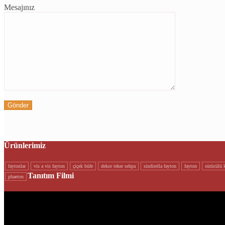
Mesajınız
Ürünlerimiz
faytonlar
vi̇s a vi̇s fayton
çi̇çek büfe
dekor teker sehpa
si̇ndi̇rella fayton
fayton
sürücülü k
Tanıtım Filmi
phaeton