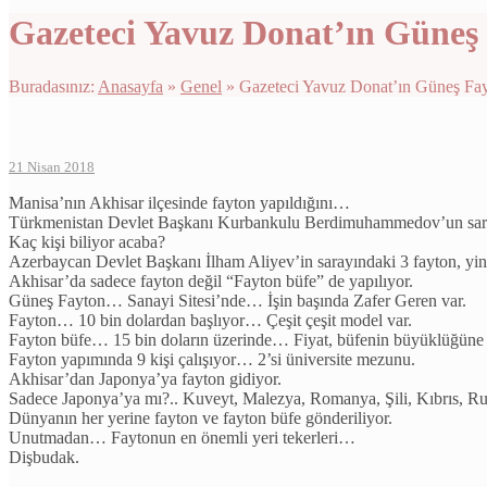
Gazeteci Yavuz Donat’ın Güneş
Buradasınız:
Anasayfa
»
Genel
»
Gazeteci Yavuz Donat’ın Güneş Fa
21 Nisan 2018
Manisa’nın Akhisar ilçesinde fayton yapıldığını…
Türkmenistan Devlet Başkanı Kurbankulu Berdimuhammedov’un saray
Kaç kişi biliyor acaba?
Azerbaycan Devlet Başkanı İlham Aliyev’in sarayındaki 3 fayton, yi
Akhisar’da sadece fayton değil “Fayton büfe” de yapılıyor.
Güneş Fayton… Sanayi Sitesi’nde… İşin başında Zafer Geren var.
Fayton… 10 bin dolardan başlıyor… Çeşit çeşit model var.
Fayton büfe… 15 bin doların üzerinde… Fiyat, büfenin büyüklüğüne 
Fayton yapımında 9 kişi çalışıyor… 2’si üniversite mezunu.
Akhisar’dan Japonya’ya fayton gidiyor.
Sadece Japonya’ya mı?.. Kuveyt, Malezya, Romanya, Şili, Kıbrıs, Ru
Dünyanın her yerine fayton ve fayton büfe gönderiliyor.
Unutmadan… Faytonun en önemli yeri tekerleri…
Dişbudak.