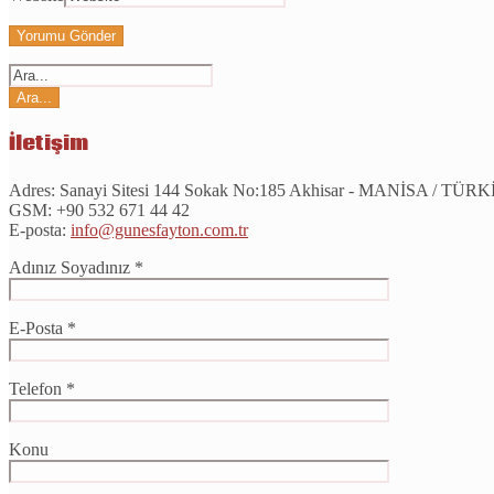
İletişim
Adres:
Sanayi Sitesi 144 Sokak No:185 Akhisar - MANİSA / TÜR
GSM:
+90 532 671 44 42
E-posta:
info@gunesfayton.com.tr
Adınız Soyadınız *
E-Posta *
Telefon *
Konu