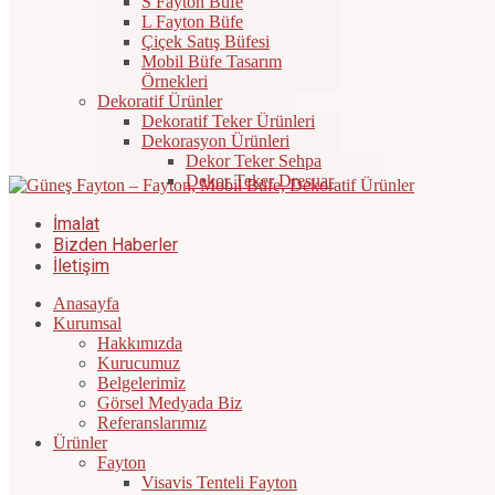
S Fayton Büfe
L Fayton Büfe
Çiçek Satış Büfesi
Mobil Büfe Tasarım
Örnekleri
Dekoratif Ürünler
Dekoratif Teker Ürünleri
Dekorasyon Ürünleri
Dekor Teker Sehpa
Dekor Teker Dresuar
İmalat
Bizden Haberler
İletişim
Anasayfa
Kurumsal
Hakkımızda
Kurucumuz
Belgelerimiz
Görsel Medyada Biz
Referanslarımız
Ürünler
Fayton
Visavis Tenteli Fayton