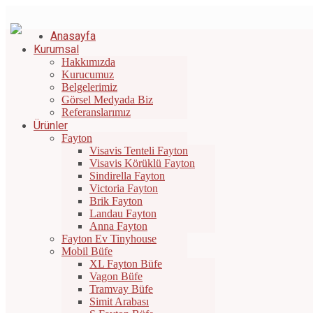
Bizi Arayın: +90 532 671 44 42
|
info@gunesfayton.com.tr
Anasayfa
Kurumsal
Hakkımızda
Kurucumuz
Belgelerimiz
Görsel Medyada Biz
Referanslarımız
Ürünler
Fayton
Visavis Tenteli Fayton
Visavis Körüklü Fayton
Sindirella Fayton
Victoria Fayton
Brik Fayton
Landau Fayton
Anna Fayton
Fayton Ev Tinyhouse
Mobil Büfe
XL Fayton Büfe
Vagon Büfe
Tramvay Büfe
Simit Arabası