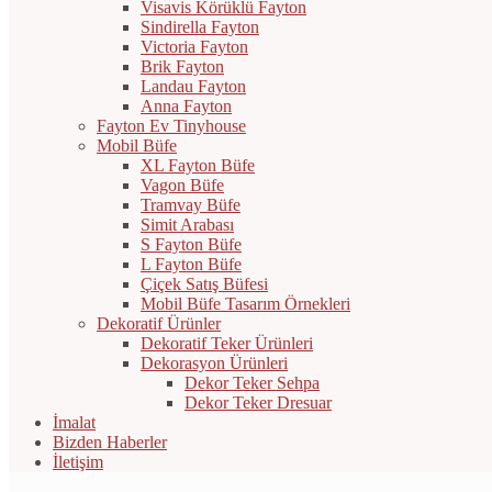
Visavis Körüklü Fayton
Sindirella Fayton
Victoria Fayton
Brik Fayton
Landau Fayton
Anna Fayton
Fayton Ev Tinyhouse
Mobil Büfe
XL Fayton Büfe
Vagon Büfe
Tramvay Büfe
Simit Arabası
S Fayton Büfe
L Fayton Büfe
Çiçek Satış Büfesi
Mobil Büfe Tasarım Örnekleri
Dekoratif Ürünler
Dekoratif Teker Ürünleri
Dekorasyon Ürünleri
Dekor Teker Sehpa
Dekor Teker Dresuar
İmalat
Bizden Haberler
İletişim