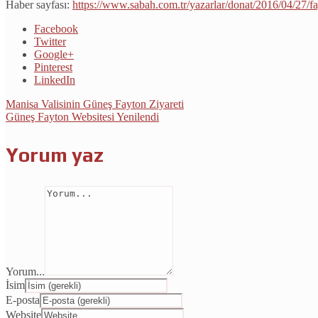
Haber sayfası:
https://www.sabah.com.tr/yazarlar/donat/2016/04/27/f
Facebook
Twitter
Google+
Pinterest
LinkedIn
Manisa Valisinin Güneş Fayton Ziyareti
Güneş Fayton Websitesi Yenilendi
Yorum yaz
Yorum...
İsim
E-posta
Website