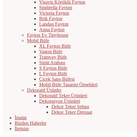
Visavis Körüklü Fayton
Sindirella Fayton
Victoria Fayton
Brik Fayton
Landau Fayton
Anna Fayton
Fayton Ev Tinyhouse
Mobil Büfe
XL Fayton Büfe
Vagon Büfe
Tramvay Büfe
Simit Arabası
S Fayton Büfe
L Fayton Büfe
Çiçek Satış Büfesi
Mobil Büfe Tasarım Örnekleri
Dekoratif Ürünler
Dekoratif Teker Ürünleri
Dekorasyon Ürünleri
Dekor Teker Sehpa
Dekor Teker Dresuar
İmalat
Bizden Haberler
İletişim