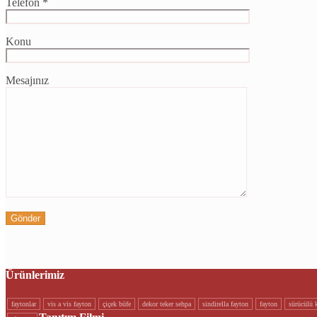
Telefon *
Konu
Mesajınız
Ürünlerimiz
faytonlar
vi̇s a vi̇s fayton
çi̇çek büfe
dekor teker sehpa
si̇ndi̇rella fayton
fayton
sürücülü k