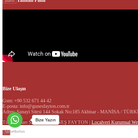
Tanıtım Filmi
phaeton
Bize Ulaşın
Gsm: +90 532 671 44 42
E-posta: info@gunesfayton.com.tr
Adres: Sanayi Sitesi 144 Sokak No:185 Akhisar - MANİSA / TÜR
Bize Yazın
Tüm Hakları Saklıdır © GÜNEŞ FAYTON |
Localveri Kurumsal We
Top