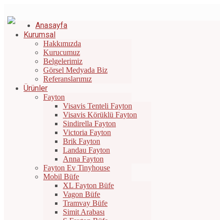
Bizi Arayın: +90 532 671 44 42
|
info@gunesfayton.com.tr
Anasayfa
Kurumsal
Hakkımızda
Kurucumuz
Belgelerimiz
Görsel Medyada Biz
Referanslarımız
Ürünler
Fayton
Visavis Tenteli Fayton
Visavis Körüklü Fayton
Sindirella Fayton
Victoria Fayton
Brik Fayton
Landau Fayton
Anna Fayton
Fayton Ev Tinyhouse
Mobil Büfe
XL Fayton Büfe
Vagon Büfe
Tramvay Büfe
Simit Arabası