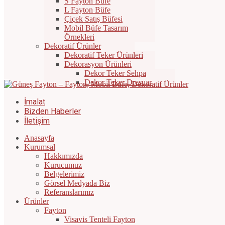
S Fayton Büfe
L Fayton Büfe
Çiçek Satış Büfesi
Mobil Büfe Tasarım
Örnekleri
Dekoratif Ürünler
Dekoratif Teker Ürünleri
Dekorasyon Ürünleri
Dekor Teker Sehpa
Dekor Teker Dresuar
İmalat
Bizden Haberler
İletişim
Anasayfa
Kurumsal
Hakkımızda
Kurucumuz
Belgelerimiz
Görsel Medyada Biz
Referanslarımız
Ürünler
Fayton
Visavis Tenteli Fayton