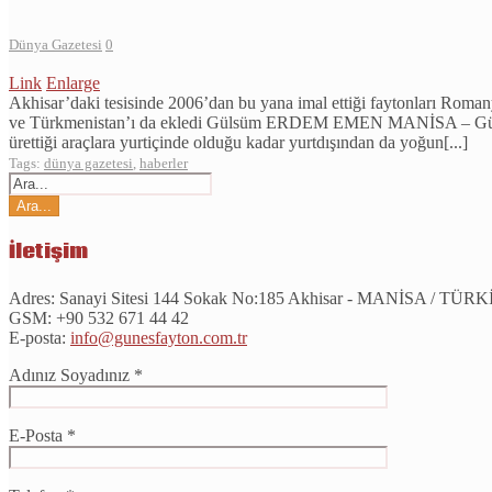
Dünya Gazetesi
0
Link
Enlarge
Akhisar’daki tesisinde 2006’dan bu yana imal ettiği faytonları Roma
ve Türkmenistan’ı da ekledi Gülsüm ERDEM EMEN MANİSA – Günümüz ul
ürettiği araçlara yurtiçinde olduğu kadar yurtdışından da yoğun[...]
Tags:
dünya gazetesi
,
haberler
İletişim
Adres:
Sanayi Sitesi 144 Sokak No:185 Akhisar - MANİSA / TÜR
GSM:
+90 532 671 44 42
E-posta:
info@gunesfayton.com.tr
Adınız Soyadınız *
E-Posta *