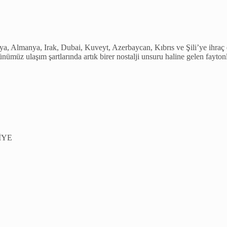
nya, Almanya, Irak, Dubai, Kuveyt, Azerbaycan, Kıbrıs ve Şili’ye ihr
aşım şartlarında artık birer nostalji unsuru haline gelen faytonla
KİYE