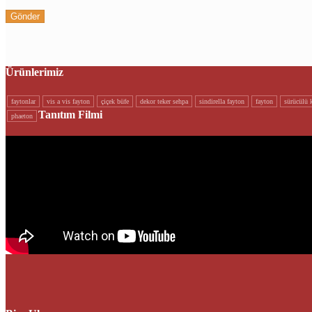
Ürünlerimiz
faytonlar
vi̇s a vi̇s fayton
çi̇çek büfe
dekor teker sehpa
si̇ndi̇rella fayton
fayton
sürücülü k
Tanıtım Filmi
phaeton