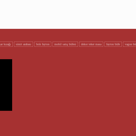
ar kizaği
si̇mi̇t arabasi
brik fayton
mobi̇l satiş büfesi̇
dekor teker masa
fayton büfe
vagon bü