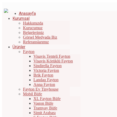
Bizi Arayın: +90 532 671 44 42
|
info@gunesfayton.com.tr
Anasayfa
Kurumsal
Hakkımızda
Kurucumuz
Belgelerimiz
Görsel Medyada Biz
Referanslarımız
Ürünler
Fayton
Visavis Tenteli Fayton
Visavis Körüklü Fayton
Sindirella Fayton
Victoria Fayton
Brik Fayton
Landau Fayton
Anna Fayton
Fayton Ev Tinyhouse
Mobil Büfe
XL Fayton Büfe
Vagon Büfe
Tramvay Büfe
Simit Arabası