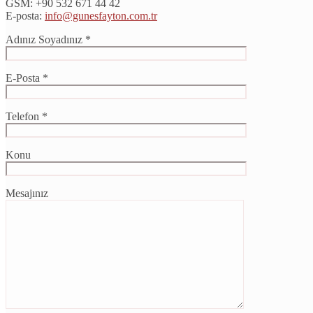
GSM:
+90 532 671 44 42
E-posta:
info@gunesfayton.com.tr
Adınız Soyadınız *
E-Posta *
Telefon *
Konu
Mesajınız