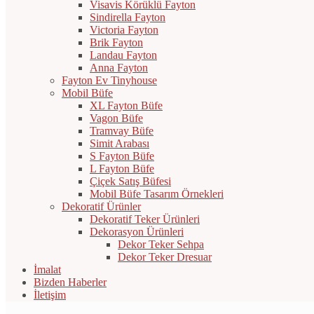
Visavis Körüklü Fayton
Sindirella Fayton
Victoria Fayton
Brik Fayton
Landau Fayton
Anna Fayton
Fayton Ev Tinyhouse
Mobil Büfe
XL Fayton Büfe
Vagon Büfe
Tramvay Büfe
Simit Arabası
S Fayton Büfe
L Fayton Büfe
Çiçek Satış Büfesi
Mobil Büfe Tasarım Örnekleri
Dekoratif Ürünler
Dekoratif Teker Ürünleri
Dekorasyon Ürünleri
Dekor Teker Sehpa
Dekor Teker Dresuar
İmalat
Bizden Haberler
İletişim