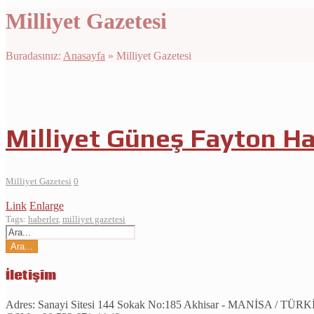
Milliyet Gazetesi
Buradasınız:
Anasayfa
»
Milliyet Gazetesi
Milliyet Güneş Fayton Ha
Milliyet Gazetesi
0
Link
Enlarge
Tags:
haberler
,
milliyet gazetesi
İletişim
Adres:
Sanayi Sitesi 144 Sokak No:185 Akhisar - MANİSA / TÜR