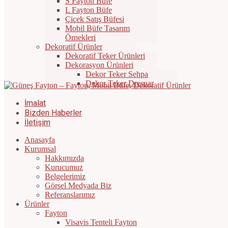
S Fayton Büfe
L Fayton Büfe
Çiçek Satış Büfesi
Mobil Büfe Tasarım
Örnekleri
Dekoratif Ürünler
Dekoratif Teker Ürünleri
Dekorasyon Ürünleri
Dekor Teker Sehpa
Dekor Teker Dresuar
İmalat
Bizden Haberler
İletişim
Anasayfa
Kurumsal
Hakkımızda
Kurucumuz
Belgelerimiz
Görsel Medyada Biz
Referanslarımız
Ürünler
Fayton
Visavis Tenteli Fayton