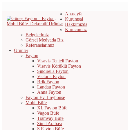
Anasayfa
Kurumsal
Hakkımızda
Kurucumuz
Belgelerimiz
Görsel Medyada Biz
Referanslarımız
Ürünler
Fayton
Visavis Tenteli Fayton
Visavis Körüklü Fayton
Sindirella Fayton
Victoria Fayton
Brik Fayton
Landau Fayton
Anna Fayton
Fayton Ev Tinyhouse
Mobil Büfe
XL Fayton Büfe
Vagon Büfe
Tramvay Büfe
Simit Arabası
S Fayton Büfe