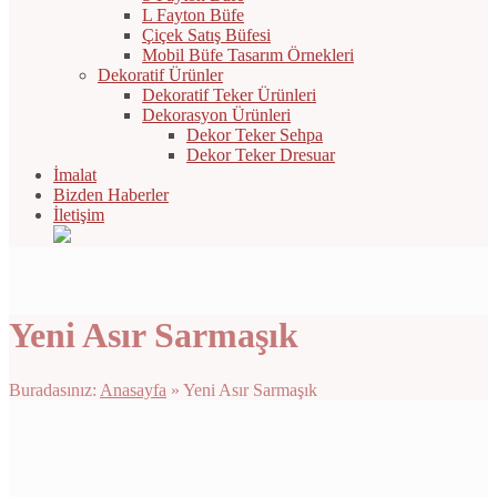
L Fayton Büfe
Çiçek Satış Büfesi
Mobil Büfe Tasarım Örnekleri
Dekoratif Ürünler
Dekoratif Teker Ürünleri
Dekorasyon Ürünleri
Dekor Teker Sehpa
Dekor Teker Dresuar
İmalat
Bizden Haberler
İletişim
Yeni Asır Sarmaşık
Buradasınız:
Anasayfa
»
Yeni Asır Sarmaşık