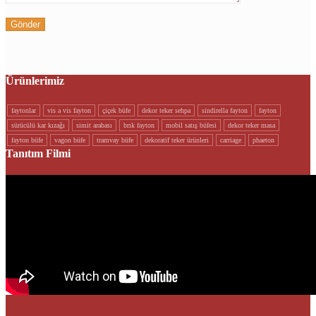
Ürünlerimiz
faytonlar
vi̇s a vi̇s fayton
çi̇çek büfe
dekor teker sehpa
si̇ndi̇rella fayton
fayton
sürücülü kar kizaği
si̇mi̇t arabasi
brik fayton
mobi̇l satiş büfesi̇
dekor teker masa
fayton büfe
vagon büfe
tramvay büfe
dekorati̇f teker ürünleri
carriage
phaeton
Tanıtım Filmi