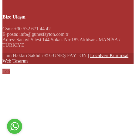
Bize Ulaşın
Gsm: +90 532 671 44 42
E-posta: info@gunesfayton.com.tr
Adres: Sanayi Sitesi 144 Sokak No:185 Akhisar - MANİSA /
TÜRKİYE
Tüm Hakları Saklıdır © GÜNEŞ FAYTON |
Localveri Kurumsal
Web Tasarım
Top