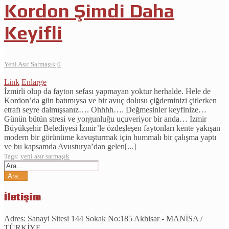
Kordon Şimdi Daha
Keyifli
Yeni Asır Sarmaşık
0
Link
Enlarge
İzmirli olup da fayton sefası yapmayan yoktur herhalde. Hele de
Kordon’da gün batımıysa ve bir avuç dolusu çiğdeminizi çitlerken
etrafı seyre dalmışsanız…. Ohhhh…. Değmesinler keyfinize…
Günün bütün stresi ve yorgunluğu uçuveriyor bir anda… İzmir
Büyükşehir Belediyesi İzmir’le özdeşleşen faytonları kente yakışan
modern bir görünüme kavuşturmak için hummalı bir çalışma yaptı
ve bu kapsamda Avusturya’dan gelen[...]
Tags:
yeni asır sarmaşık
İletişim
Adres:
Sanayi Sitesi 144 Sokak No:185 Akhisar - MANİSA /
TÜRKİYE