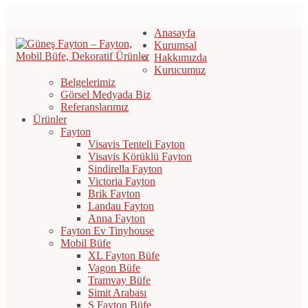
Anasayfa
Kurumsal
Hakkımızda
Kurucumuz
Belgelerimiz
Görsel Medyada Biz
Referanslarımız
Ürünler
Fayton
Visavis Tenteli Fayton
Visavis Körüklü Fayton
Sindirella Fayton
Victoria Fayton
Brik Fayton
Landau Fayton
Anna Fayton
Fayton Ev Tinyhouse
Mobil Büfe
XL Fayton Büfe
Vagon Büfe
Tramvay Büfe
Simit Arabası
S Fayton Büfe