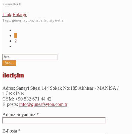
Ziyaretler
0
Link
Enlarge
Tags:
güneş fayton
,
haberler
,
ziyaretler
1
2
İletişim
Adres:
Sanayi Sitesi 144 Sokak No:185 Akhisar - MANİSA /
TÜRKİYE
GSM:
+90 532 671 44 42
E-posta:
info@gunesfayton.com.tr
Adınız Soyadınız *
E-Posta *