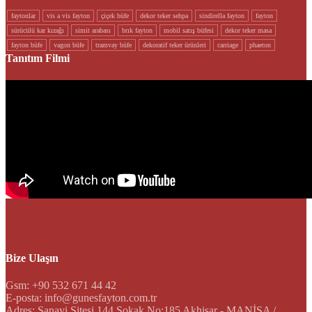
faytonlar
vi̇s a vi̇s fayton
çi̇çek büfe
dekor teker sehpa
si̇ndi̇rella fayton
fayton
sürücülü kar kizaği
si̇mi̇t arabasi
brik fayton
mobi̇l satiş büfesi̇
dekor teker masa
fayton büfe
vagon büfe
tramvay büfe
dekorati̇f teker ürünleri
carriage
phaeton
Tanıtım Filmi
Bize Ulaşın
Gsm: +90 532 671 44 42
E-posta: info@gunesfayton.com.tr
Adres: Sanayi Sitesi 144 Sokak No:185 Akhisar - MANİSA /