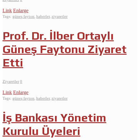
Link
Enlarge
Tags:
güneş fayton
,
haberler
,
ziyaretler
Prof. Dr. İlber Ortaylı
Güneş Faytonu Ziyaret
Etti
Ziyaretler
0
Link
Enlarge
Tags:
güneş fayton
,
haberler
,
ziyaretler
İş Bankası Yönetim
Kurulu Üyeleri