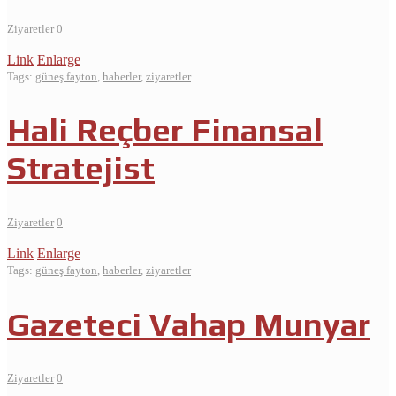
Ziyaretler
0
Link
Enlarge
Tags:
güneş fayton
,
haberler
,
ziyaretler
Hali Reçber Finansal
Stratejist
Ziyaretler
0
Link
Enlarge
Tags:
güneş fayton
,
haberler
,
ziyaretler
Gazeteci Vahap Munyar
Ziyaretler
0