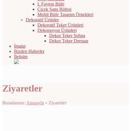
L Fayton Büfe
Çiçek Satış Büfesi
Mobil Büfe Tasarım Örnekleri
Dekoratif Ürünler
Dekoratif Teker Ürünleri
Dekorasyon Ürünleri
Dekor Teker Sehpa
Dekor Teker Dresuar
İmalat
Bizden Haberler
İletişim
Ziyaretler
Buradasınız:
Anasayfa
»
Ziyaretler