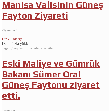
Manisa Valisinin Güneş
Fayton Ziyareti
Ziyaretler
0
Link
Enlarge
Daha fazla yükle...
Tags:
güneş fayton
,
haberler
,
ziyaretler
Eski Maliye ve Gümrük
Bakanı Sümer Oral
Güneş Faytonu ziyaret
etti.
Ziyaretler
0