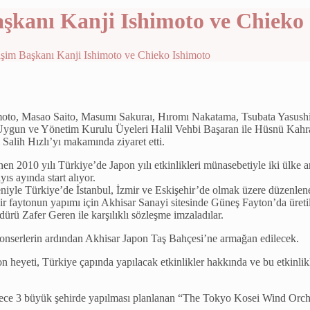
şkanı Kanji Ishimoto ve Chieko
şim Başkanı Kanji Ishimoto ve Chieko Ishimoto
moto, Masao Saito, Masumı Sakuraı, Hıromı Nakatama, Tsubata Yasush
ygun ve Yönetim Kurulu Üyeleri Halil Vehbi Başaran ile Hüsnü Kahra
alih Hızlı’yı makamında ziyaret etti.
n 2010 yılı Türkiye’de Japon yılı etkinlikleri münasebetiyle iki ülke a
s ayında start alıyor.
iyle Türkiye’de İstanbul, İzmir ve Eskişehir’de olmak üzere düzenlenec
bir faytonun yapımı için Akhisar Sanayi sitesinde Güneş Fayton’da üret
dürü Zafer Geren ile karşılıklı sözleşme imzaladılar.
 konserlerin ardından Akhisar Japon Taş Bahçesi’ne armağan edilecek.
 heyeti, Türkiye çapında yapılacak etkinlikler hakkında ve bu etkinlik
ece 3 büyük şehirde yapılması planlanan “The Tokyo Kosei Wind Orche