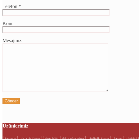
Telefon *
Konu
Mesajınız
Ürünlerimiz
faytonlar
vi̇s a vi̇s fayton
çi̇çek büfe
dekor teker sehpa
si̇ndi̇rella fayton
fayton
sürücülü k