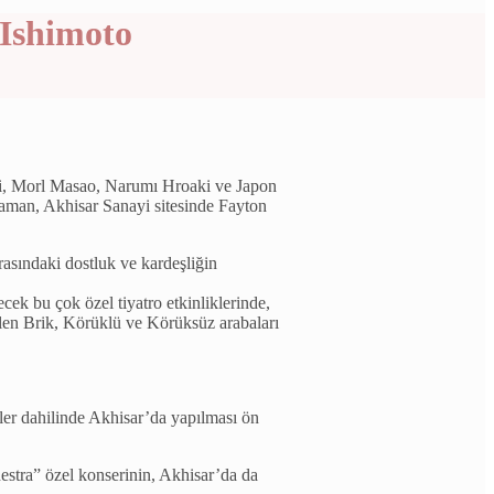
 Ishimoto
i, Morl Masao, Narumı Hroaki ve Japon
man, Akhisar Sanayi sitesinde Fayton
rasındaki dostluk ve kardeşliğin
ek bu çok özel tiyatro etkinliklerinde,
ilen Brik, Körüklü ve Körüksüz arabaları
ler dahilinde Akhisar’da yapılması ön
stra” özel konserinin, Akhisar’da da