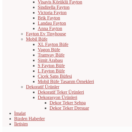
Visavis Körüklü Fayton
Sindirella Fayton
Victoria Fayton
Brik Fayton
Landau Fayton
Anna Fayton
Fayton Ev Tinyhouse
Mobil Büfe
XL Fayton Büfe
Vagon Büfe
Tramvay Büfe
Simit Arabası
S Fayton Büfe
L Fayton Büfe
Çiçek Satış Büfesi
Mobil Büfe Tasarım Örnekleri
Dekoratif Ürünler
Dekoratif Teker Ürünleri
Dekorasyon Ürünleri
Dekor Teker Sehpa
Dekor Teker Dresuar
İmalat
Bizden Haberler
İletişim