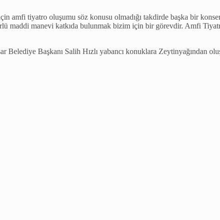
in amfi tiyatro oluşumu söz konusu olmadığı takdirde başka bir konser al
ürlü maddi manevi katkıda bulunmak bizim için bir görevdir. Amfi Tiya
sar Belediye Başkanı Salih Hızlı yabancı konuklara Zeytinyağından oluşa