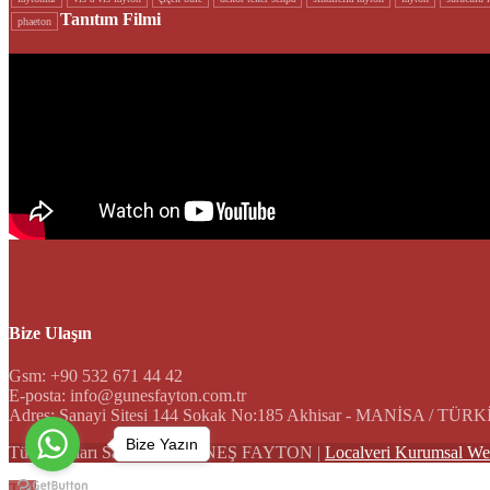
Tanıtım Filmi
phaeton
Bize Ulaşın
Gsm: +90 532 671 44 42
E-posta: info@gunesfayton.com.tr
Adres: Sanayi Sitesi 144 Sokak No:185 Akhisar - MANİSA / TÜR
Bize Yazın
Tüm Hakları Saklıdır © GÜNEŞ FAYTON |
Localveri Kurumsal We
Top