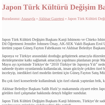
Japon Türk Kültürü Değişim Ba
Buradasınız:
Anasayfa
»
Akhisar Gazetesi
»
Japon Türk Kültürü Deği
Japon Türk Kültürü Değişim Başkanı Kanji Ishimoto ve Chieko Ishi
Dil Öğretmeni Jennifer Johnsen Önay, AK-SEK Vakfı Başkanı Erol U
üretimi yapan Güneş Fayton Fabrikasını ve Akhisar Belediye Başkanı S
Japonya ve Türkiye arasındaki dostluğu geliştirmek amacıyla düzenlene
derinleşmesine katkı sağlamak amacıyla yapılması planlanan proje Mayı
Mayıs ayı içerisinde Türkiye’de “2010 Türkiye’de Japonya Yılı” neden
sahnede tiyatro oyunlarında kullanılacak, insan gücüyle çekilen özel 
inceleyip, istedikleri özel modelin üretimi için Güneş Fayton Satış Mü
Bu çok özel konserlerde kullanılmak için özel olarak yaptırılan brik,
Akhisar Belediye Başkanı Salih Hızlı’yı makamında ziyaret eden Japon
görülen özel çalışmalar hakkında detaylı bilgiler sundular.
Japon Türk Kültürü Değişim Başkanı Kanji Ishimoto, Türkiye’de sad