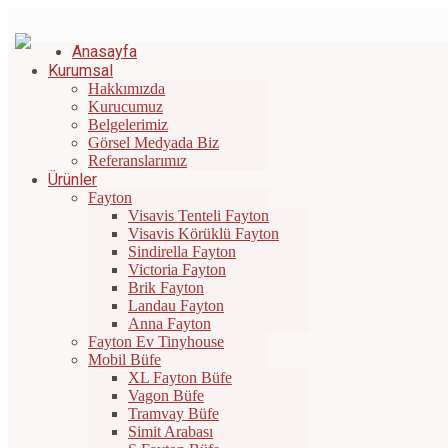
Bizi Arayın: +90 532 671 44 42
|
info@gunesfayton.com.tr
Anasayfa
Kurumsal
Hakkımızda
Kurucumuz
Belgelerimiz
Görsel Medyada Biz
Referanslarımız
Ürünler
Fayton
Visavis Tenteli Fayton
Visavis Körüklü Fayton
Sindirella Fayton
Victoria Fayton
Brik Fayton
Landau Fayton
Anna Fayton
Fayton Ev Tinyhouse
Mobil Büfe
XL Fayton Büfe
Vagon Büfe
Tramvay Büfe
Simit Arabası