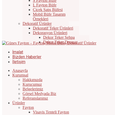
S Fayton Büfe
L Fayton Büfe
Çiçek Satış Büfesi
Mobil Büfe Tasarım
Örnekleri
Dekoratif Ürünler
Dekoratif Teker Ürünleri
Dekorasyon Ürünleri
Dekor Teker Sehpa
Dekor Teker Dresuar
İmalat
Bizden Haberler
İletişim
Anasayfa
Kurumsal
Hakkımızda
Kurucumuz
Belgelerimiz
Görsel Medyada Biz
Referanslarımız
Ürünler
Fayton
Visavis Tenteli Fayton