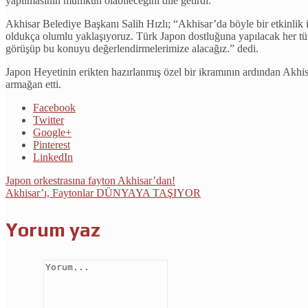
yapılmasının mümkün olabileceğini dile getirdi.
Akhisar Belediye Başkanı Salih Hızlı; “Akhisar’da böyle bir etkinlik iç
oldukça olumlu yaklaşıyoruz. Türk Japon dostluğuna yapılacak her t
görüşüp bu konuyu değerlendirmelerimize alacağız.” dedi.
Japon Heyetinin erikten hazırlanmış özel bir ikramının ardından Akhi
armağan etti.
Facebook
Twitter
Google+
Pinterest
LinkedIn
Japon orkestrasına fayton Akhisar’dan!
Akhisar’ı, Faytonlar DÜNYAYA TAŞIYOR
Yorum yaz