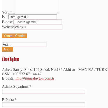
Yorum...
İsim
E-posta
Website
İletişim
Adres:
Sanayi Sitesi 144 Sokak No:185 Akhisar - MANİSA / TÜR
GSM:
+90 532 671 44 42
E-posta:
info@gunesfayton.com.tr
Adınız Soyadınız *
E-Posta *