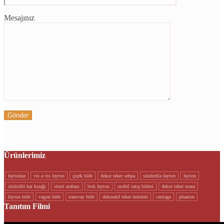
Mesajınız
Ürünlerimiz
faytonlar
vi̇s a vi̇s fayton
çi̇çek büfe
dekor teker sehpa
si̇ndi̇rella fayton
fayton
sürücülü kar kizaği
si̇mi̇t arabasi
brik fayton
mobi̇l satiş büfesi̇
dekor teker masa
fayton büfe
vagon büfe
tramvay büfe
dekorati̇f teker ürünleri
carriage
phaeton
Tanıtım Filmi