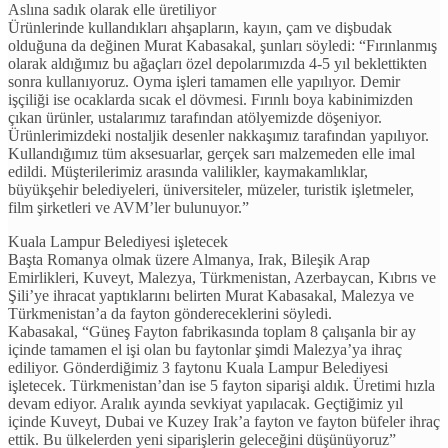
Aslına sadık olarak elle üretiliyor
Ürünlerinde kullandıkları ahşapların, kayın, çam ve dişbudak
olduğuna da değinen Murat Kabasakal, şunları söyledi: “Fırınlanmış
olarak aldığımız bu ağaçları özel depolarımızda 4-5 yıl beklettikten
sonra kullanıyoruz. Oyma işleri tamamen elle yapılıyor. Demir
işçiliği ise ocaklarda sıcak el dövmesi. Fırınlı boya kabinimizden
çıkan ürünler, ustalarımız tarafından atölyemizde döşeniyor.
Ürünlerimizdeki nostaljik desenler nakkaşımız tarafından yapılıyor.
Kullandığımız tüm aksesuarlar, gerçek sarı malzemeden elle imal
edildi. Müşterilerimiz arasında valilikler, kaymakamlıklar,
büyükşehir belediyeleri, üniversiteler, müzeler, turistik işletmeler,
film şirketleri ve AVM’ler bulunuyor.”
Kuala Lampur Belediyesi işletecek
Başta Romanya olmak üzere Almanya, Irak, Bileşik Arap
Emirlikleri, Kuveyt, Malezya, Türkmenistan, Azerbaycan, Kıbrıs ve
Şili’ye ihracat yaptıklarını belirten Murat Kabasakal, Malezya ve
Türkmenistan’a da fayton göndereceklerini söyledi.
Kabasakal, “Güneş Fayton fabrikasında toplam 8 çalışanla bir ay
içinde tamamen el işi olan bu faytonlar şimdi Malezya’ya ihraç
ediliyor. Gönderdiğimiz 3 faytonu Kuala Lampur Belediyesi
işletecek. Türkmenistan’dan ise 5 fayton siparişi aldık. Üretimi hızla
devam ediyor. Aralık ayında sevkiyat yapılacak. Geçtiğimiz yıl
içinde Kuveyt, Dubai ve Kuzey Irak’a fayton ve fayton büfeler ihraç
ettik. Bu ülkelerden yeni siparişlerin geleceğini düşünüyoruz”