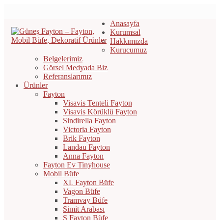
Anasayfa
Kurumsal
Hakkımızda
Kurucumuz
Belgelerimiz
Görsel Medyada Biz
Referanslarımız
Ürünler
Fayton
Visavis Tenteli Fayton
Visavis Körüklü Fayton
Sindirella Fayton
Victoria Fayton
Brik Fayton
Landau Fayton
Anna Fayton
Fayton Ev Tinyhouse
Mobil Büfe
XL Fayton Büfe
Vagon Büfe
Tramvay Büfe
Simit Arabası
S Fayton Büfe