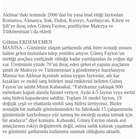
Akhisar’daki tesisinde 2006’dan bu yana imal ettiği faytonları
Romanya, Almanya, Irak, Dubai, Kuveyt, Azerbaycan, Kıbrıs ve
Şili’ye ihraç eden Güneş Fayton, portföyüne Malezya ve
Türkmenistan’ı da ekledi
Gülsüm ERDEM EMEN
MANİSA – Günümüz ulaşım şartlarında artık birer nostalji unsuru
haline gelen faytonlara talep yeniden artıyor. Güneş Fayton’un
ürettiği araçlara yurtiçinde olduğu kadar yurtdışından da yoğun ilgi
var. Üretiminin yüzde 70’ini ihraç eden şirket el yapımı araçlarını
şimdi de Malezya ve Türkmenistan’a göndermeye hazırlanıyor.
Manisa’nın Akhisar ilçesinde aslına uygun faytonlar, atlı kar
kızakları ve mobil satış büfeleri imal ettiklerini belirten Güneş
Fayton’un sahibi Murat Kabasakal, “Fabrikamız yaklaşık 900
metrekare kapalı alanda hizmet veriyor. Ayda 4-5 fayton veya mobil
satış büfesi kapasitesine sahibiz. Toplam 16 model fayton, 19
değişik çeşit ve ebatlarda mobil satış büfesi üretiyoruz. Bizler
nostaljik bir mahalle görünümündeki bu fabrikada 15 çalışanımızla
günümüzde kaybolmaya yüz tutmuş bu mesleği ayakta tutmak için
bir aradayız” diye konuştu. Kabasakl, Güneş Fayton olarak asıl
amaçlarının eskiyi değiştirerek değil, aslına sadık kalarak yaşatmak
ve günümüz şartlarında kullanıma sunmak olduğunu aktardı.