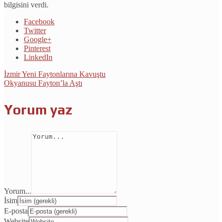
bilgisini verdi.
Facebook
Twitter
Google+
Pinterest
LinkedIn
İzmir Yeni Faytonlarına Kavuştu
Okyanusu Fayton’la Aştı
Yorum yaz
Yorum...
İsim
E-posta
Website