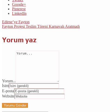
Google+
Pinterest
LinkedIn
Edirne’ye Fayton
Fayton Projesi Teslim Töreni Karnavalı Aratmadı
Yorum yaz
Yorum...
İsim
E-posta
Website