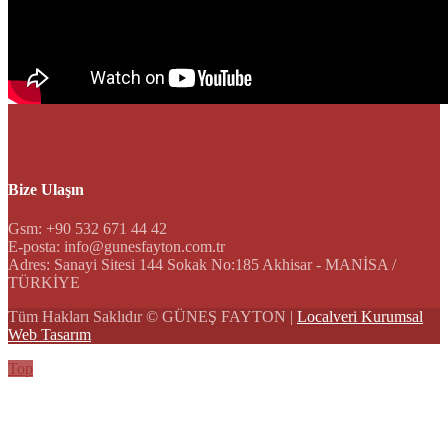
Bize Ulaşın
Gsm: +90 532 671 44 42
E-posta: info@gunesfayton.com.tr
Adres: Sanayi Sitesi 144 Sokak No:185 Akhisar - MANİSA /
TÜRKİYE
Tüm Hakları Saklıdır © GÜNEŞ FAYTON |
Localveri Kurumsal
Web Tasarım
Top