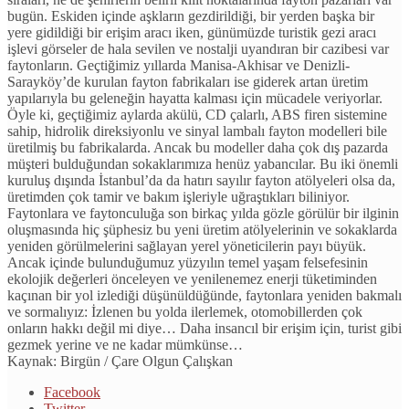
bugün. Eskiden içinde aşkların gezdirildiği, bir yerden başka bir
yere gidildiği bir erişim aracı iken, günümüzde turistik gezi aracı
işlevi görseler de hala sevilen ve nostalji uyandıran bir cazibesi var
faytonların. Geçtiğimiz yıllarda Manisa-Akhisar ve Denizli-
Sarayköy’de kurulan fayton fabrikaları ise giderek artan üretim
yapılarıyla bu geleneğin hayatta kalması için mücadele veriyorlar.
Öyle ki, geçtiğimiz aylarda akülü, CD çalarlı, ABS firen sistemine
sahip, hidrolik direksiyonlu ve sinyal lambalı fayton modelleri bile
üretilmiş bu fabrikalarda. Ancak bu modeller daha çok dış pazarda
müşteri bulduğundan sokaklarımıza henüz yabancılar. Bu iki önemli
kuruluş dışında İstanbul’da da hatırı sayılır fayton atölyeleri olsa da,
üretimden çok tamir ve bakım işleriyle uğraştıkları biliniyor.
Faytonlara ve faytonculuğa son birkaç yılda gözle görülür bir ilginin
oluşmasında hiç şüphesiz bu yeni üretim atölyelerinin ve sokaklarda
yeniden görülmelerini sağlayan yerel yöneticilerin payı büyük.
Ancak içinde bulunduğumuz yüzyılın temel yaşam felsefesinin
ekolojik değerleri önceleyen ve yenilenemez enerji tüketiminden
kaçınan bir yol izlediği düşünüldüğünde, faytonlara yeniden bakmalı
ve sormalıyız: İzlenen bu yolda ilerlemek, otomobillerden çok
onların hakkı değil mi diye… Daha insancıl bir erişim için, turist gibi
gezmek yerine ve ne kadar mümkünse…
Kaynak: Birgün / Çare Olgun Çalışkan
Facebook
Twitter