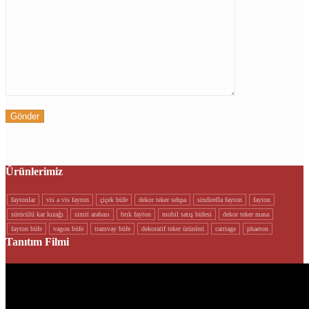
Ürünlerimiz
faytonlar
vi̇s a vi̇s fayton
çi̇çek büfe
dekor teker sehpa
si̇ndi̇rella fayton
fayton
sürücülü kar kizaği
si̇mi̇t arabasi
brik fayton
mobi̇l satiş büfesi̇
dekor teker masa
fayton büfe
vagon büfe
tramvay büfe
dekorati̇f teker ürünleri
carriage
phaeton
Tanıtım Filmi