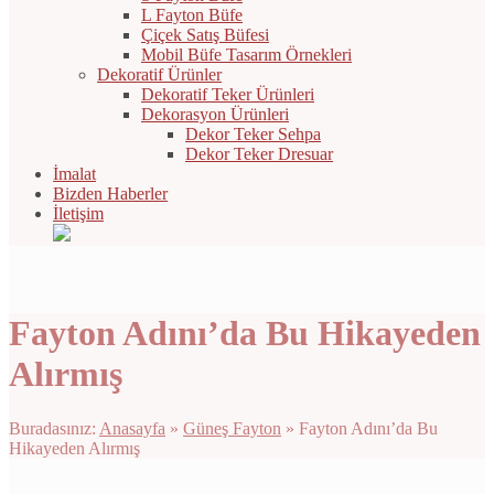
L Fayton Büfe
Çiçek Satış Büfesi
Mobil Büfe Tasarım Örnekleri
Dekoratif Ürünler
Dekoratif Teker Ürünleri
Dekorasyon Ürünleri
Dekor Teker Sehpa
Dekor Teker Dresuar
İmalat
Bizden Haberler
İletişim
Fayton Adını’da Bu Hikayeden
Alırmış
Buradasınız:
Anasayfa
»
Güneş Fayton
»
Fayton Adını’da Bu
Hikayeden Alırmış