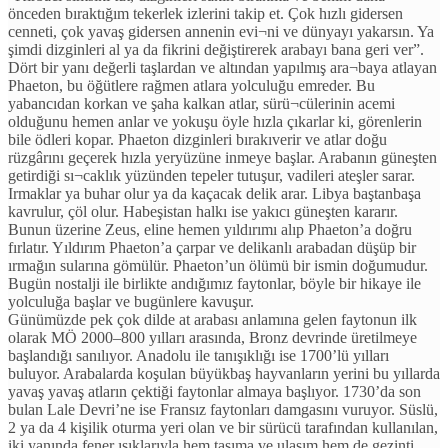
önceden bıraktığım tekerlek izlerini takip et. Çok hızlı gidersen
cenneti, çok yavaş gidersen annenin evi¬ni ve dünyayı yakarsın. Ya
şimdi dizginleri al ya da fikrini değiştirerek arabayı bana geri ver”.
Dört bir yanı değerli taşlardan ve altından yapılmış ara¬baya atlayan
Phaeton, bu öğütlere rağmen atlara yolculuğu emreder. Bu
yabancıdan korkan ve şaha kalkan atlar, sürü¬cülerinin acemi
olduğunu hemen anlar ve yokuşu öyle hızla çıkarlar ki, görenlerin
bile ödleri kopar. Phaeton dizginleri bırakıverir ve atlar doğu
rüzgârını geçerek hızla yeryüzüne inmeye başlar. Arabanın güneşten
getirdiği sı¬caklık yüzünden tepeler tutuşur, vadileri ateşler sarar.
Irmaklar ya buhar olur ya da kaçacak delik arar. Libya baştanbaşa
kavrulur, çöl olur. Habeşistan halkı ise yakıcı güneşten kararır.
Bunun üzerine Zeus, eline hemen yıldırımı alıp Phaeton’a doğru
fırlatır. Yıldırım Phaeton’a çarpar ve delikanlı arabadan düşüp bir
ırmağın sularına gömülür. Phaeton’un ölümü bir ismin doğumudur.
Bugün nostalji ile birlikte andığımız faytonlar, böyle bir hikaye ile
yolculuğa başlar ve bugünlere kavuşur.
Günümüzde pek çok dilde at arabası anlamına gelen faytonun ilk
olarak MÖ 2000–800 yılları arasında, Bronz devrinde üretilmeye
başlandığı sanılıyor. Anadolu ile tanışıklığı ise 1700’lü yılları
buluyor. Arabalarda koşulan büyükbaş hayvanların yerini bu yıllarda
yavaş yavaş atların çektiği faytonlar almaya başlıyor. 1730’da son
bulan Lale Devri’ne ise Fransız faytonları damgasını vuruyor. Süslü,
2 ya da 4 kişilik oturma yeri olan ve bir sürücü tarafından kullanılan,
iki yanında fener ışıklarıyla hem taşıma ve ulaşım hem de gezinti