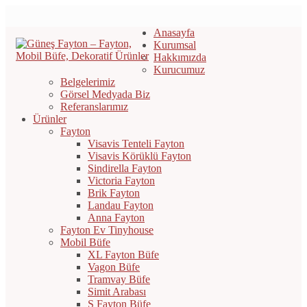
Anasayfa
Kurumsal
Hakkımızda
Kurucumuz
Belgelerimiz
Görsel Medyada Biz
Referanslarımız
Ürünler
Fayton
Visavis Tenteli Fayton
Visavis Körüklü Fayton
Sindirella Fayton
Victoria Fayton
Brik Fayton
Landau Fayton
Anna Fayton
Fayton Ev Tinyhouse
Mobil Büfe
XL Fayton Büfe
Vagon Büfe
Tramvay Büfe
Simit Arabası
S Fayton Büfe