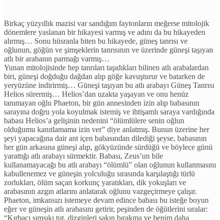
Birkaç yüzyıllık mazisi var sandığım faytonların meğerse mitolojik
dönemlere yaslanan bir hikayesi varmış ve adını da bu hikayeden
alırmış… Sonu hüsranla biten bu hikayede, güneş tanrısı ve
oğlunun, göğün ve şimşeklerin tanrısının ve üzerinde güneşi taşıyan
atlı bir arabanın parmağı varmış…
Yunan mitolojisinde hep tanrıları taşıdıkları bilinen atlı arabalardan
biri, güneşi doğduğu dağdan alıp göğe kavuşturur ve batarken de
yeryüzüne indirirmiş… Güneşi taşıyan bu atlı arabayı Güneş Tanrısı
Helios sürermiş… Helios’dan uzakta yaşayan ve onu henüz
tanımayan oğlu Phaeton, bir gün annesinden izin alıp babasının
sarayına doğru yola koyulmak istemiş ve ihtişamlı saraya vardığında
babası Helios’a gelişinin nedenini “ölümlülere senin oğlun
olduğumu kanıtlamama izin ver” diye anlatmış. Bunun üzerine her
şeyi yapacağına dair ant içen babasından dilediği şeyse, babasının
her gün arkasına güneşi alıp, gökyüzünde sürdüğü ve böylece günü
yarattığı atlı arabayı sürmektir. Babası, Zeus’un bile
kullanamayacağı bu atlı arabayı “ölümlü” olan oğlunun kullanmasını
kabullenemez ve güneşin yolculuğu sırasında karşılaştığı türlü
zorlukları, ölüm saçan korkunç yaratıkları, dik yokuşları ve
arabasının azgın atlarını anlatarak oğlunu vazgeçirmeye çalışır.
Phaeton, imkansızı istemeye devam edince babası bu isteğe boyun
eğer ve güneşin atlı arabasını getirir, peşinden de öğütlerini sıralar:
“Kırbacı sımsıkı tut, dizginleri sakın bırakma ve benim daha