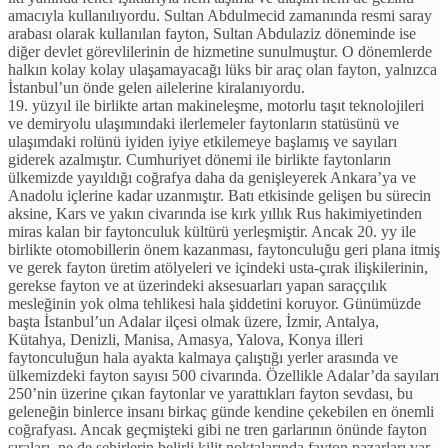
amacıyla kullanılıyordu. Sultan Abdulmecid zamanında resmi saray
arabası olarak kullanılan fayton, Sultan Abdulaziz döneminde ise
diğer devlet görevlilerinin de hizmetine sunulmuştur. O dönemlerde
halkın kolay kolay ulaşamayacağı lüks bir araç olan fayton, yalnızca
İstanbul’un önde gelen ailelerine kiralanıyordu.
19. yüzyıl ile birlikte artan makineleşme, motorlu taşıt teknolojileri
ve demiryolu ulaşımındaki ilerlemeler faytonların statüsünü ve
ulaşımdaki rolünü iyiden iyiye etkilemeye başlamış ve sayıları
giderek azalmıştır. Cumhuriyet dönemi ile birlikte faytonların
ülkemizde yayıldığı coğrafya daha da genişleyerek Ankara’ya ve
Anadolu içlerine kadar uzanmıştır. Batı etkisinde gelişen bu sürecin
aksine, Kars ve yakın civarında ise kırk yıllık Rus hakimiyetinden
miras kalan bir faytonculuk kültürü yerleşmiştir. Ancak 20. yy ile
birlikte otomobillerin önem kazanması, faytonculuğu geri plana itmiş
ve gerek fayton üretim atölyeleri ve içindeki usta-çırak ilişkilerinin,
gerekse fayton ve at üzerindeki aksesuarları yapan saraççılık
mesleğinin yok olma tehlikesi hala şiddetini koruyor. Günümüzde
başta İstanbul’un Adalar ilçesi olmak üzere, İzmir, Antalya,
Kütahya, Denizli, Manisa, Amasya, Yalova, Konya illeri
faytonculuğun hala ayakta kalmaya çalıştığı yerler arasında ve
ülkemizdeki fayton sayısı 500 civarında. Özellikle Adalar’da sayıları
250’nin üzerine çıkan faytonlar ve yarattıkları fayton sevdası, bu
geleneğin binlerce insanı birkaç günde kendine çekebilen en önemli
coğrafyası. Ancak geçmişteki gibi ne tren garlarının önünde fayton
sıraları, ne de şehirlerin belirli kilit noktalarında fayton pazarları var