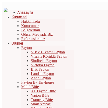
Bizi Arayın: +90 532 671 44 42
|
info@gunesfayton.com.tr
Anasayfa
Kurumsal
Hakkımızda
Kurucumuz
Belgelerimiz
Görsel Medyada Biz
Referanslarımız
Ürünler
Fayton
Visavis Tenteli Fayton
Visavis Körüklü Fayton
Sindirella Fayton
Victoria Fayton
Brik Fayton
Landau Fayton
Anna Fayton
Fayton Ev Tinyhouse
Mobil Büfe
XL Fayton Büfe
Vagon Büfe
Tramvay Büfe
Simit Arabası