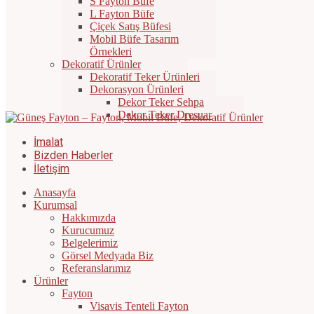
S Fayton Büfe
L Fayton Büfe
Çiçek Satış Büfesi
Mobil Büfe Tasarım
Örnekleri
Dekoratif Ürünler
Dekoratif Teker Ürünleri
Dekorasyon Ürünleri
Dekor Teker Sehpa
Dekor Teker Dresuar
İmalat
Bizden Haberler
İletişim
Anasayfa
Kurumsal
Hakkımızda
Kurucumuz
Belgelerimiz
Görsel Medyada Biz
Referanslarımız
Ürünler
Fayton
Visavis Tenteli Fayton