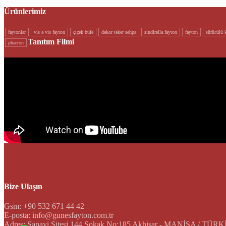
Ürünlerimiz
faytonlar
vi̇s a vi̇s fayton
çi̇çek büfe
dekor teker sehpa
si̇ndi̇rella fayton
fayton
sürücülü k
Tanıtım Filmi
phaeton
Bize Ulaşın
Gsm: +90 532 671 44 42
E-posta: info@gunesfayton.com.tr
Adres: Sanayi Sitesi 144 Sokak No:185 Akhisar - MANİSA / TÜR