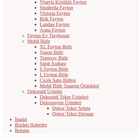
Visavis Körüklü Fayton
Sindirella Fayton
Victoria Fayton
Brik Fayton
Landau Fayton
Anna Fayton
Fayton Ev Tinyhouse
Mobil Büfe
XL Fayton Büfe
Vagon Büfe
Tramvay Büfe
Simit Arabası
S Fayton Büfe
L Fayton Büfe
Çiçek Satış Büfesi
Mobil Büfe Tasarım Örnekleri
Dekoratif Ürünler
Dekoratif Teker Ürünleri
Dekorasyon Ürünleri
Dekor Teker Sehpa
Dekor Teker Dresuar
İmalat
Bizden Haberler
İletişim