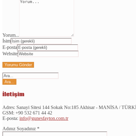
Yorum...
İsim
E-posta
Website
İletişim
Adres:
Sanayi Sitesi 144 Sokak No:185 Akhisar - MANİSA / TÜR
GSM:
+90 532 671 44 42
E-posta:
info@gunesfayton.com.tr
Adınız Soyadınız *